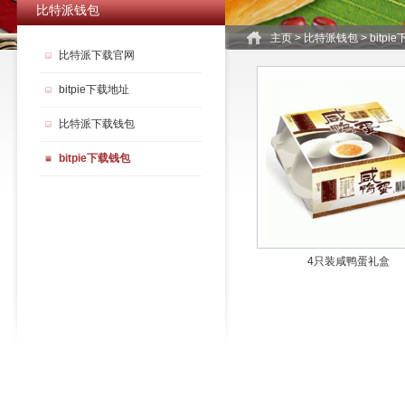
比特派钱包
主页
>
比特派钱包
>
bitpi
比特派下载官网
bitpie下载地址
比特派下载钱包
bitpie下载钱包
4只装咸鸭蛋礼盒